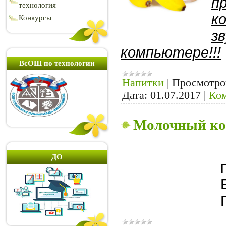
п
технология
к
Конкурсы
зв
компьютере!!!
ВсОШ по технологии
Напитки
|
Просмотро
Дата:
01.07.2017
|
Ком
Молочный ко
ДО