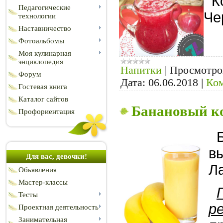
Ко
Педагогические
Че
технологии
Наставничество
Фотоальбомы
Моя кулинарная
энциклопедия
Напитки
|
Просмотро
Форум
Дата:
06.06.2018
|
Ком
Гостевая книга
Каталог сайтов
Банановый к
Профориентация
Б
в
Для вас, девочки!
Л
Обьявления
Мастер-классы
Тесты
р
Проектная деятельность
Занимательная