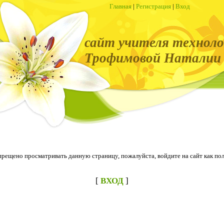
Главная
|
Регистрация
|
Вход
сайт учителя техноло
Трофимовой Наталии 
прещено просматривать данную страницу, пожалуйста, войдите на сайт как пол
[
ВХОД
]