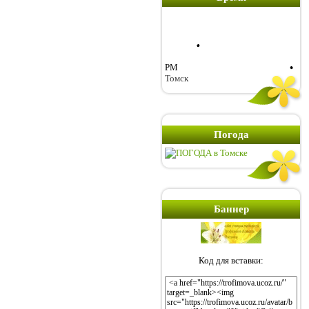
PM
Томск
Погода
Баннер
Код для вставки: