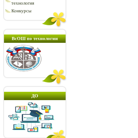
технология
Конкурсы
ВсОШ по технологии
ДО