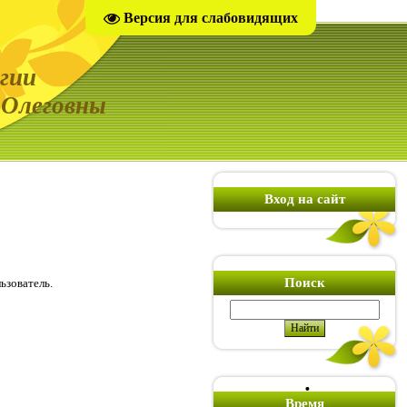
Версия для слабовидящих
гии
Олеговны
Вход на сайт
Поиск
ьзователь.
Время