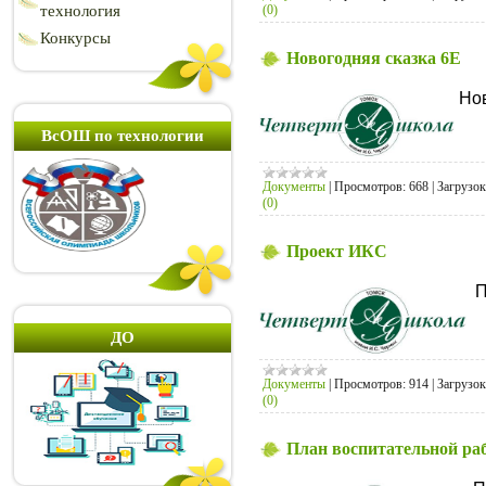
(0)
технология
Конкурсы
Новогодняя сказка 6Е
Нов
ВсОШ по технологии
Документы
|
Просмотров:
668
|
Загрузок
(0)
Проект ИКС
П
ДО
Документы
|
Просмотров:
914
|
Загрузок
(0)
План воспитательной раб