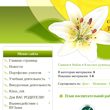
Меню сайта
Главная страница
Главная
»
Файлы
»
Классное руковод
Новости
В категории материалов
:
6
Портфолио учителя
Показано материалов
:
1-6
Учебная деятельность
Сортировать по
:
Дате
·
Названию
·
Внеурочная деятельность
Klass_ruk
План воспитательной раб
Для ВАС РОДИТЕЛИ!
Взаимодействие с
ВУЗами