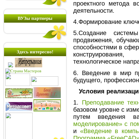
проектного метода в
деятельности.
ВУЗы партнеры
4.Формирование ключе
5.Создание систем
продвижения, обучаю
способностями в сфер
Здесь интересно!
конструировани
технологическое напр
6. Введение в мир п
будущего, профессио
Условия реализации
1.
Преподавание тех
базовом уровне с изм
путем введения в
моделирование» с по
и
«Введение в компь
Программа «
FreeCAD