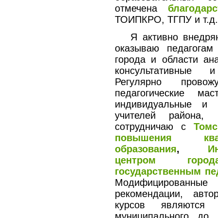
отмечена
благода
ТОИПКРО, ТГПУ и т.д.
Я активно внедряю
оказываю педагогам
города и области ан
консультативные и
Регулярно провож
педагогические ма
индивидуальные и 
учителей района, 
сотрудничаю с
Томс
повышения ква
образования
,
И
центром горо
государственным пе
Модифицированные
рекомендации, авто
курсов являются 
муниципального до 