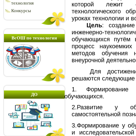
технология
которой лежит «
технологического об
Конкурсы
уроках технологии и в
Цель
: создани
инженерно-технол
ВсОШ по технологии
обучающихся путём 
процесс наукоемких
методов обучения 
внеурочной деятельно
Для достижения 
решаются следующи
1. Формирование
ДО
обучающихся.
2.Развитие у об
самостоятельной позн
3.Формирование у об
и исследовательской