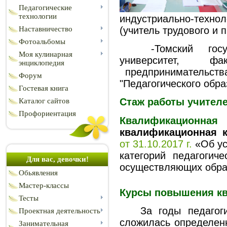
Педагогические
технологии
индустриально-техно
(учитель трудового и
Наставничество
Фотоальбомы
-Томский государ
Моя кулинарная
университет, ф
энциклопедия
предпринимательства 
Форум
"Педагогического обра
Гостевая книга
Стаж работы учителе
Каталог сайтов
Профориентация
Квалификационна
квалификационная к
от 31.10.2017 г.
«Об ус
категорий педагогиче
Для вас, девочки!
осуществляющих обра
Обьявления
Мастер-классы
Курсы повышения 
Тесты
За годы педагогич
Проектная деятельность
сложилась определе
Занимательная