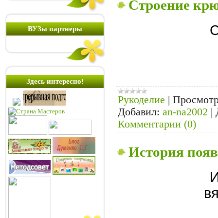
Строение кр
С
ВУЗы партнеры
Здесь интересно!
Рукоделие
|
Просмотр
Добавил:
an-na2002
|
Комментарии (0)
История появ
И
в