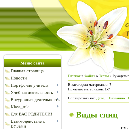
Меню сайта
Главная страница
Главная
»
Файлы
»
Тесты
» Рукодели
Новости
В категории материалов
:
7
Портфолио учителя
Показано материалов
:
1-7
Учебная деятельность
Сортировать по
:
Дате
·
Названию
·
Внеурочная деятельность
Klass_ruk
Виды спиц
Для ВАС РОДИТЕЛИ!
Взаимодействие с
ВУЗами