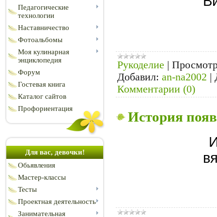
В
Педагогические
технологии
Наставничество
Фотоальбомы
Моя кулинарная
энциклопедия
Рукоделие
|
Просмотр
Форум
Добавил:
an-na2002
|
Гостевая книга
Комментарии (0)
Каталог сайтов
Профориентация
История появ
И
Для вас, девочки!
в
Обьявления
Мастер-классы
Тесты
Проектная деятельность
Занимательная