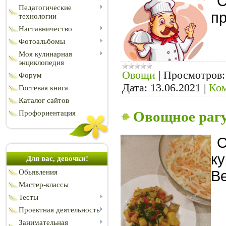
С
Педагогические
пр
технологии
Наставничество
Фотоальбомы
Моя кулинарная
энциклопедия
Овощи
|
Просмотров:
Форум
Дата:
13.06.2021
|
Ком
Гостевая книга
Каталог сайтов
Овощное рагу
Профориентация
О
ку
Для вас, девочки!
В
Обьявления
Мастер-классы
Тесты
Проектная деятельность
Занимательная