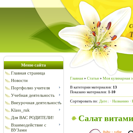
Меню сайта
Главная страница
Главная
»
Статьи
»
Моя кулинарная 
Новости
В категории материалов
:
13
Портфолио учителя
Показано материалов
:
1-10
Учебная деятельность
Сортировать по
:
Дате
·
Названию
·
Внеурочная деятельность
Klass_ruk
Салат витам
Для ВАС РОДИТЕЛИ!
Взаимодействие с
ВУЗами