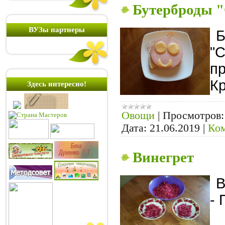
Бутерброды 
ВУЗы партнеры
Б
"С
пр
К
Здесь интересно!
Овощи
|
Просмотров:
Дата:
21.06.2019
|
Ком
Винегрет
В
- 