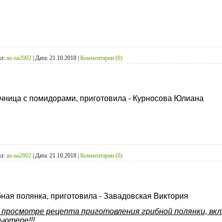
л:
an-na2002
|
Дата:
21.10.2018
|
Комментарии (0)
ница с помидорами, приготовила - Курносова Юлиана
л:
an-na2002
|
Дата:
21.10.2018
|
Комментарии (0)
ная полянка, приготовила - Завадовская Виктория
 просмотре рецепта приготовления грибной полянки, вкл
ьютере!!!