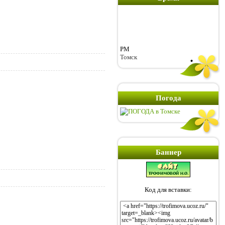
PM
Томск
Погода
Баннер
Код для вставки: