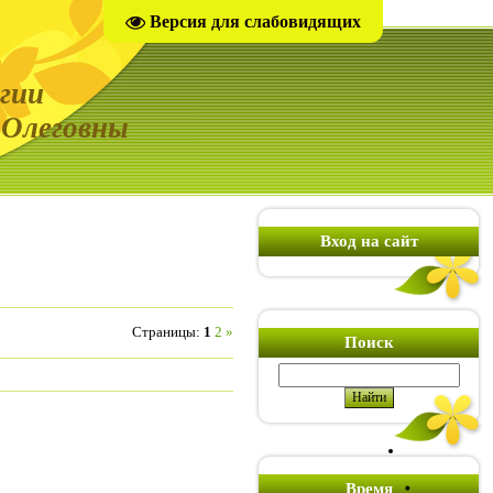
Версия для слабовидящих
гии
Олеговны
Вход на сайт
Страницы
:
1
2
»
Поиск
Время