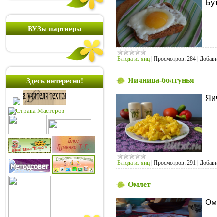
Бу
ВУЗы партнеры
Блюда из яиц
|
Просмотров:
284
|
Добави
Яичница-болтунья
Здесь интересно!
Яи
Блюда из яиц
|
Просмотров:
291
|
Добави
Омлет
Ом