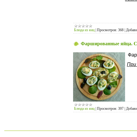
Блюда из яиц
|
Просмотров:
368
|
Добави
Фаршированные яйца. Се
Фар
При
Блюда из яиц
|
Просмотров:
397
|
Добави