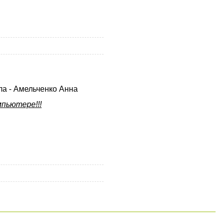
ла - Амельченко Анна
пьютере!!!