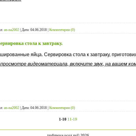
л:
an-na2002
|
Дата:
04.06.2018
|
Комментарии (0)
рвировка стола к завтраку.
шированные яйца. Сервировка стола к завтраку, приготови
 просмотре видеоматериала, включите звук, на вашем ком
л:
an-na2002
|
Дата:
04.06.2018
|
Комментарии (0)
1-10
11-19
trofimova.ucoz.ru© 2026