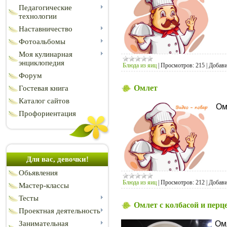
Педагогические
технологии
Наставничество
Фотоальбомы
Моя кулинарная
энциклопедия
Блюда из яиц
|
Просмотров:
215
|
Добави
Форум
Омлет
Гостевая книга
Каталог сайтов
Омл
Профориентация
Для вас, девочки!
Обьявления
Блюда из яиц
|
Просмотров:
212
|
Добави
Мастер-классы
Тесты
Омлет с колбасой и перц
Проектная деятельность
Ом
Занимательная