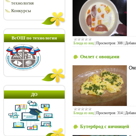
технология
Конкурсы
ВсОШ по технологии
Блюда из яиц
|
Просмотров:
308
|
Добави
Омлет с овощами
Ом
ДО
Блюда из яиц
|
Просмотров:
314
|
Добави
Бутерброд с яичницей