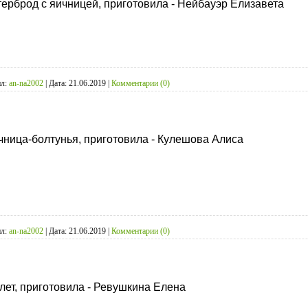
терброд с яичницей, приготовила - Нейбауэр Елизавета
л:
an-na2002
|
Дата:
21.06.2019
|
Комментарии (0)
чница-болтунья, приготовила - Кулешова Алиса
л:
an-na2002
|
Дата:
21.06.2019
|
Комментарии (0)
лет, приготовила - Ревушкина Елена