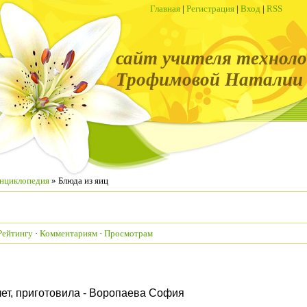
Главная
|
Регистрация
|
Вход
|
RSS
сайт учителя техноло
Трофимовой Наталии 
энциклопедия
» Блюда из яиц
Рейтингу
·
Комментариям
·
Просмотрам
ет, приготовила - Воропаева София