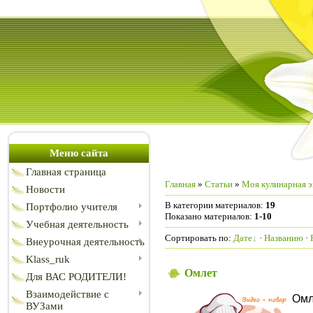
Меню сайта
Главная страница
Главная
»
Статьи
»
Моя кулинарная 
Новости
В категории материалов
:
19
Портфолио учителя
Показано материалов
:
1-10
Учебная деятельность
Сортировать по
:
Дате
·
Названию
·
Внеурочная деятельность
Klass_ruk
Омлет
Для ВАС РОДИТЕЛИ!
Взаимодействие с
Омл
ВУЗами