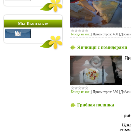
Мы Вконтакте
Блюда из яиц
|
Просмотров:
400
|
Добави
Яичницп с помидорами
Яич
Блюда из яиц
|
Просмотров:
389
|
Добави
Грибная полянка
Гриб
При
комп