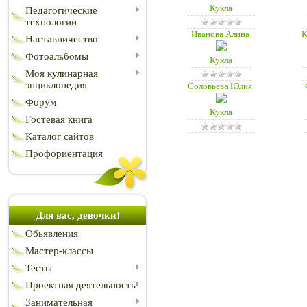
Кукла
Педагогические
технологии
Иванова Алина
К
Наставничество
Фотоальбомы
Кукла
Моя кулинарная
энциклопедия
Соловьева Юлия
Форум
Кукла
Гостевая книга
Каталог сайтов
Профориентация
Для вас, девочки!
Обьявления
Мастер-классы
Тесты
Проектная деятельность
Занимательная