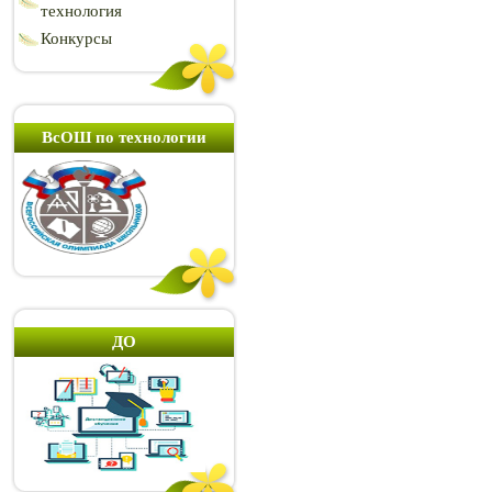
технология
Конкурсы
ВсОШ по технологии
ДО