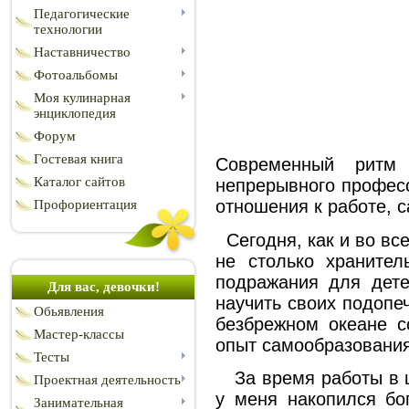
Педагогические
технологии
Наставничество
Фотоальбомы
Моя кулинарная
энциклопедия
Форум
Гостевая книга
Современный ритм 
Каталог сайтов
непрерывного професс
отношения к работе, 
Профориентация
Сегодня, как и во все 
не столько хранител
подражания для дете
Для вас, девочки!
научить своих подопе
Обьявления
безбрежном океане с
Мастер-классы
опыт самообразования
Тесты
За время работы в ш
Проектная деятельность
у меня накопился бо
Занимательная