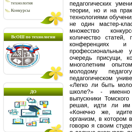
педагогических умен
технология
теории, но и на пра
Конкурсы
технологиями обучени
не один мастер-кла
множество конкур
количество статей,
ВсОШ по технологии
конференциях 
профессиональные 
очередь присущи, к
многолетним опыт
молодому педаго
педагогическом униве
«Легко ли быть мол
школе?» - именно
ДО
выпускники Томского 
решая, идти ли им
«Конечно же, идит
организм, в котором в
говорю я своим студе