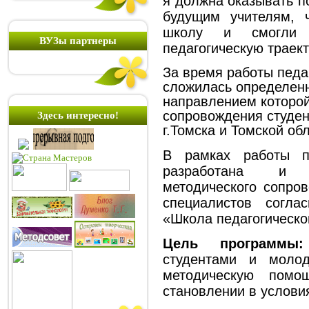
я должна оказывать 
будущим учителям, 
школу и смогли 
ВУЗы партнеры
педагогическую траек
За время работы педа
сложилась определенн
направлением которой
сопровождения студе
Здесь интересно!
г.Томска и Томской об
В рамках работы п
разработана и а
методического сопро
специалистов согл
«
Школа педагогическо
Цель программы:
студентами и молод
методическую помо
становлении в услови